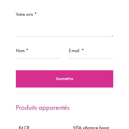
Votre avis
*
Nom
*
E-mail
*
Produits apparentés
Kit CR
VITA vibrance boost