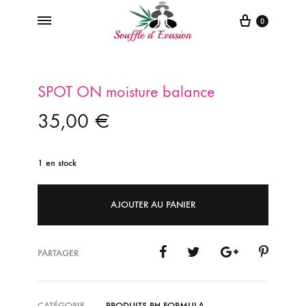
0
Souffle
Institut
d'Evasion
de
beauté
SPOT ON moisture balance
à
35,00
€
Sanvignes-
Les-
Mines
1 en stock
AJOUTER AU PANIER
PARTAGER
CATÉGORIE
PRODUITS PH FORMULA