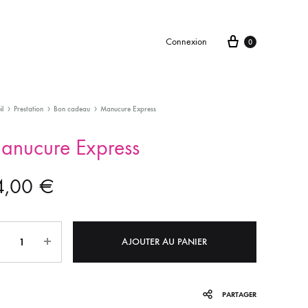
Connexion
0
il
Prestation
Bon cadeau
Manucure Express
anucure Express
4,00
€
tité
AJOUTER AU PANIER
PARTAGER