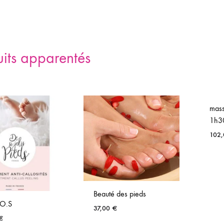
uits apparentés
mass
1h3
102
Beauté des pieds
.O.S
37,00
€
€