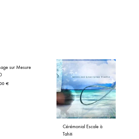
age sur Mesure
Cé
0
v
,00
€
Ra
1
Cérémonial Escale à
Tahiti