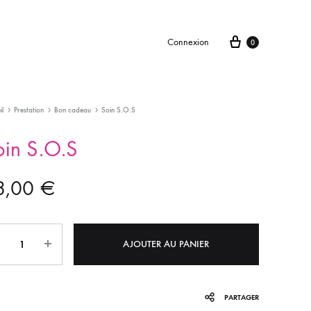
Connexion
0
il
Prestation
Bon cadeau
Soin S.O.S
oin S.O.S
8,00
€
tité
AJOUTER AU PANIER
PARTAGER