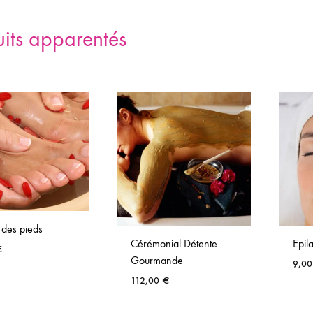
uits apparentés
 des pieds
Cérémonial Détente
Epil
€
Gourmande
9,0
112,00
€